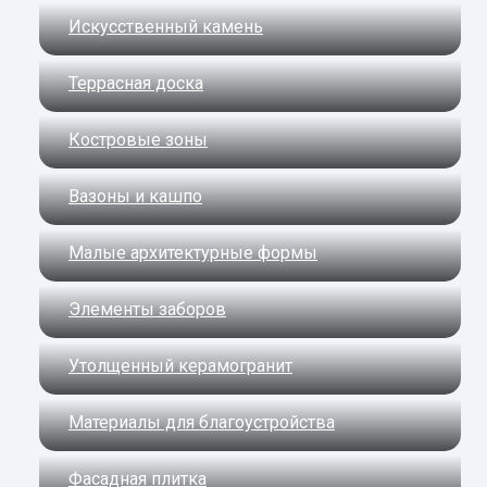
Искусственный камень
Террасная доска
Костровые зоны
Вазоны и кашпо
Малые архитектурные формы
Элементы заборов
Утолщенный керамогранит
Материалы для благоустройства
Фасадная плитка